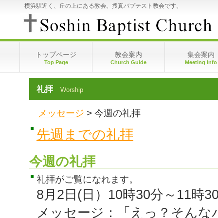
横浜駅近く、丘の上にある教会。捜真バプテスト教会です。
トップページ
教会案内
集会案内
Top Page
Church Guide
Meeting Info
視聴申込･視聴方法
礼拝
Worship
今週の礼拝
先週までの礼拝
メッセージ
> 今週の礼拝
捜真バプテスト教会への献金
先週までの礼拝
今週の礼拝
礼拝がご覧になれます。
8月2日(日）10時30分～11時3
メッセージ：「えっ？そんな