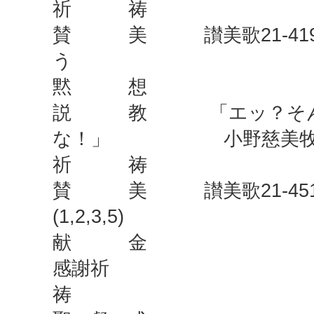
祈 祷
賛 美 讃美歌21-419
う
黙 想
説 教 「エッ？そん
な！」 小野慈美牧
祈 祷
賛 美 讃美歌21-451
(1,2,3,5)
献 金
感謝祈