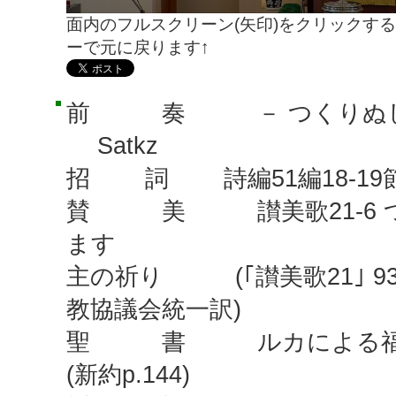
面内のフルスクリーン(矢印)をクリックする
ーで元に戻ります↑
前 奏 － つくりぬし
Satkz
招 詞 詩編51編18-19節
賛 美 讃美歌21-6 
ます
主の祈り (｢讃美歌21｣ 93
教協議会統一訳)
聖 書 ルカによる福音書
(新約p.144)